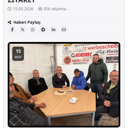
15.05.2026
356 okunma
Haberi Paylaş:
15
MAY