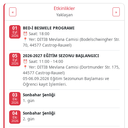
Etkinlikler
«
»
Yaklaşan
01
BED-İ BESMELE PROGRAMI
Eyl
⏰ Saat: 18:00
2026
📍 Yer: DİTİB Mevlana Camisi (Bodelschwingher Str.
70, 44577 Castrop-Rauxel)
05
2026-2027 EĞİTİM SEZONU BAŞLANGICI
Eyl
⏰ Saat: 11:00 - 14:00
2026
📍 Yer: DİTİB Mevlana Camisi (Dortmunder Str. 175,
44577 Castrop-Rauxel)
05-06.09.2026 Eğitim Sezonunun Başlaması ve
Öğrenci kayıt İşlemleri.
03
Sonbahar Şenliği
Eki
1. gün
2026
04
Sonbahar Şenliği
Eki
2. gün
2026