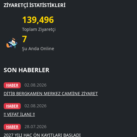
ZIYARETÇI İSTATISTIKLERI
139,496
Toplam Ziyaretçi
7
Şu Anda Online
SON HABERLER
02.08.2026
HABER
DİTİB BERGKAMEN MERKEZ CAMİİNE ZİYARET
02.08.2026
HABER
‼️ VEFAT İLANI ‼️
28.07.2026
HABER
2027 YILI HAC ÖN KAYITLARI BAŞLADI