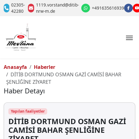
02305-
1119.vorstand@ditib-
+491635616939
42280
nrw-m.de
Anasayfa
Haberler
DİTİB DORTMUND OSMAN GAZİ CAMİSİ BAHAR
ŞENLİĞİNE ZİYARET
Haber Detayı
Yapılan faaliyetler
DİTİB DORTMUND OSMAN GAZİ
CAMİSİ BAHAR ŞENLİĞİNE
ZİYARET