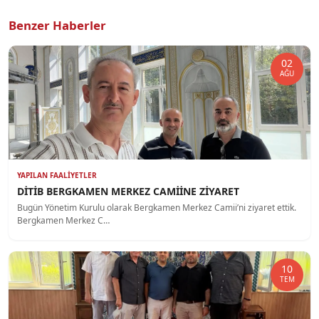
Benzer Haberler
02
AĞU
YAPILAN FAALIYETLER
DİTİB BERGKAMEN MERKEZ CAMİİNE ZİYARET
Bugün Yönetim Kurulu olarak Bergkamen Merkez Camii’ni ziyaret ettik.
Bergkamen Merkez C…
10
TEM