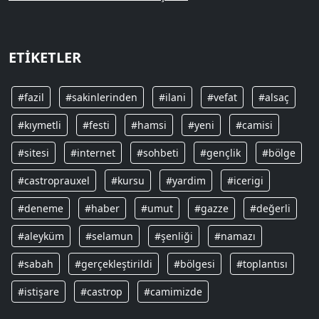
ETIKETLER
#fazil
#sakinlerinden
#ilani
#vefat
#alsaç
#kıymetli
#festi
#hamsi
#yeni
#camisi
#sitesi
#internet
#sohbeti
#gençlik
#bölge
#castroprauxel
#kursu
#yardim
#icerigi
#deneme
#haber
#umut
#gazze
#değerli
#aleyküm
#selamun
#şenliği
#namazı
#sabah
#gerçekleştirildi
#bölgesi
#toplantısı
#istişare
#castrop
#camimizde