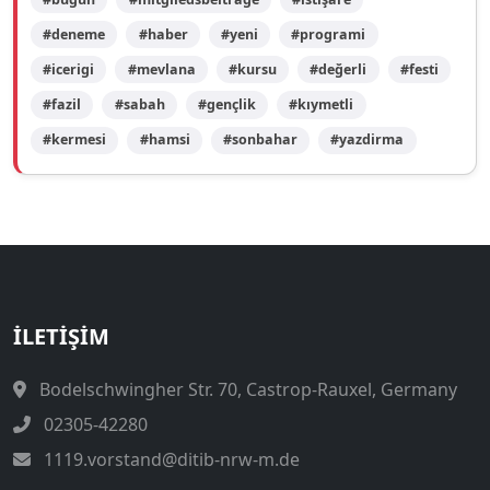
#deneme
#haber
#yeni
#programi
#icerigi
#mevlana
#kursu
#değerli
#festi
#fazil
#sabah
#gençlik
#kıymetli
#kermesi
#hamsi
#sonbahar
#yazdirma
İLETIŞIM
Bodelschwingher Str. 70, Castrop-Rauxel, Germany
02305-42280
1119.vorstand@ditib-nrw-m.de