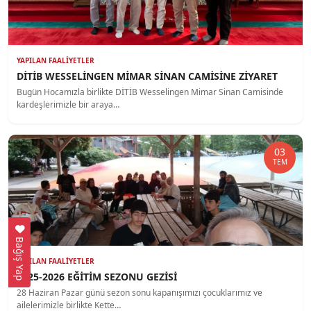
YAPILAN FAALIYETLER
DİTİB WESSELİNGEN MİMAR SİNAN CAMİSİNE ZİYARET
Bugün Hocamızla birlikte DİTİB Wesselingen Mimar Sinan Camisinde
kardeşlerimizle bir araya…
03
TEM
Bağış Yap
YAPILAN FAALIYETLER
2025-2026 EĞİTİM SEZONU GEZİSİ
28 Haziran Pazar günü sezon sonu kapanışımızı çocuklarımız ve
ailelerimizle birlikte Kette…