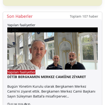
Son Haberler
Toplam 107 haber
Yapılan faaliyetler
02
Ağu
Yapılan faaliyetler
DİTİB BERGKAMEN MERKEZ CAMİİNE ZİYARET
Bugün Yönetim Kurulu olarak Bergkamen Merkez
Camii’ni ziyaret ettik. Bergkamen Merkez Camii Başkanı
Sayın Süleyman Battal’a misafirperver…
02.08.2026
95