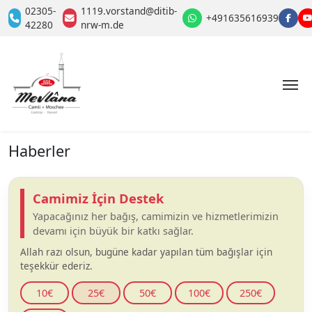
02305-
1119.vorstand@ditib-
+491635616939
42280
nrw-m.de
Haberler
Camimiz İçin Destek
Yapacağınız her bağış, camimizin ve hizmetlerimizin
devamı için büyük bir katkı sağlar.
Allah razı olsun, bugüne kadar yapılan tüm bağışlar için
teşekkür ederiz.
10€
25€
50€
100€
250€