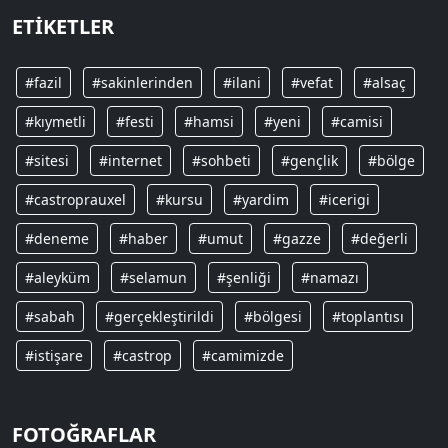
ETIKETLER
#fazil
#sakinlerinden
#ilani
#vefat
#alsaç
#kıymetli
#festi
#hamsi
#yeni
#camisi
#sitesi
#internet
#sohbeti
#gençlik
#bölge
#castroprauxel
#kursu
#yardim
#icerigi
#deneme
#haber
#umut
#gazze
#değerli
#aleyküm
#selamun
#şenliği
#namazı
#sabah
#gerçekleştirildi
#bölgesi
#toplantısı
#istişare
#castrop
#camimizde
FOTOĞRAFLAR