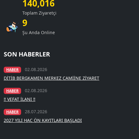
140,016
Toplam Ziyaretçi
9
Şu Anda Online
SON HABERLER
02.08.2026
HABER
DİTİB BERGKAMEN MERKEZ CAMİİNE ZİYARET
02.08.2026
HABER
‼️ VEFAT İLANI ‼️
28.07.2026
HABER
2027 YILI HAC ÖN KAYITLARI BAŞLADI