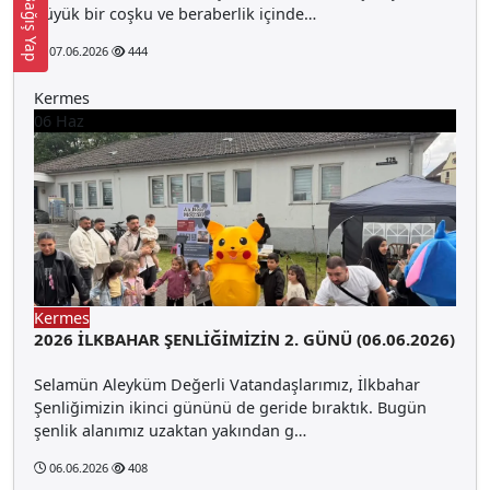
Bağış Yap
büyük bir coşku ve beraberlik içinde…
07.06.2026
444
Kermes
06
Haz
Kermes
2026 İLKBAHAR ŞENLİĞİMİZİN 2. GÜNÜ (06.06.2026)
Selamün Aleyküm Değerli Vatandaşlarımız, İlkbahar
Şenliğimizin ikinci gününü de geride bıraktık. Bugün
şenlik alanımız uzaktan yakından g…
06.06.2026
408