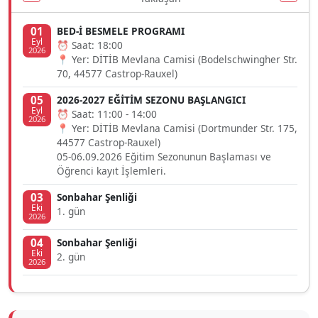
01
BED-İ BESMELE PROGRAMI
Eyl
⏰ Saat: 18:00
2026
📍 Yer: DİTİB Mevlana Camisi (Bodelschwingher Str.
70, 44577 Castrop-Rauxel)
05
2026-2027 EĞİTİM SEZONU BAŞLANGICI
Eyl
⏰ Saat: 11:00 - 14:00
2026
📍 Yer: DİTİB Mevlana Camisi (Dortmunder Str. 175,
44577 Castrop-Rauxel)
05-06.09.2026 Eğitim Sezonunun Başlaması ve
Öğrenci kayıt İşlemleri.
03
Sonbahar Şenliği
Eki
1. gün
2026
04
Sonbahar Şenliği
Eki
2. gün
2026