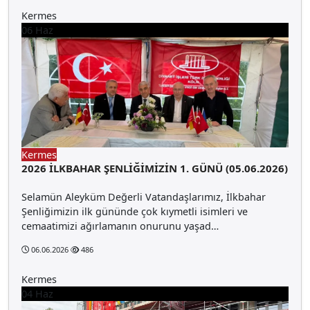
Kermes
06
Haz
Kermes
2026 İLKBAHAR ŞENLİĞİMİZİN 1. GÜNÜ (05.06.2026)
Selamün Aleyküm Değerli Vatandaşlarımız, İlkbahar
Şenliğimizin ilk gününde çok kıymetli isimleri ve
cemaatimizi ağırlamanın onurunu yaşad…
06.06.2026
486
Kermes
04
Haz