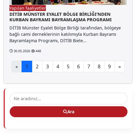
Yapılan faaliyetler
DİTİB MÜNSTER EYALET BÖLGE BİRLİĞI’NDEN
KURBAN BAYRAMI BAYRAMLAŞMA PROGRAMI
DİTİB Münster Eyalet Bölge Birliği tarafından, bölgeye
bağlı cami derneklerinin katılımıyla Kurban Bayramı
Bayramlaşma Programı, DİTİB Biele…
30.05.2026
448
«
1
2
3
4
5
6
7
8
9
»
Ara