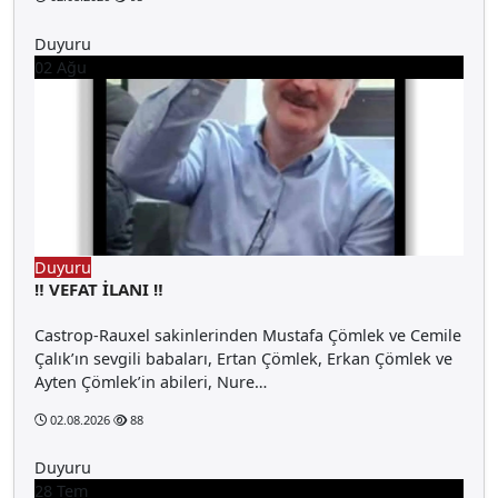
Duyuru
02
Ağu
Duyuru
‼️ VEFAT İLANI ‼️
Castrop-Rauxel sakinlerinden Mustafa Çömlek ve Cemile
Çalık’ın sevgili babaları, Ertan Çömlek, Erkan Çömlek ve
Ayten Çömlek’in abileri, Nure…
02.08.2026
88
Duyuru
28
Tem