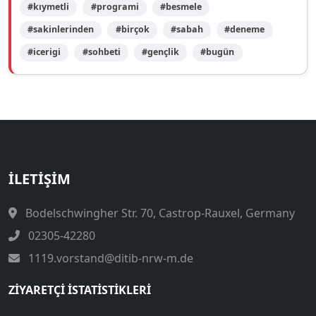
#kıymetli
#programi
#besmele
#sakinlerinden
#birçok
#sabah
#deneme
#icerigi
#sohbeti
#gençlik
#bugün
İLETIŞIM
Bodelschwingher Str. 70, Castrop-Rauxel, Germany
02305-42280
1119.vorstand@ditib-nrw-m.de
ZIYARETÇI İSTATISTIKLERI