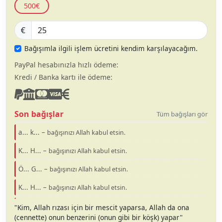
500€
€
Bağışımla ilgili işlem ücretini kendim karşılayacağım.
PayPal hesabınızla hızlı ödeme:
Kredi / Banka kartı ile ödeme:
Son bağışlar
Tüm bağışları gör
a... k... –
bağışınızı Allah kabul etsin.
K... H... –
bağışınızı Allah kabul etsin.
Ö... G... –
bağışınızı Allah kabul etsin.
K... H... –
bağışınızı Allah kabul etsin.
O... T... –
bağışınızı Allah kabul etsin.
"Kim, Allah rızası için bir mescit yaparsa, Allah da ona
(cennette) onun benzerini (onun gibi bir köşk) yapar"