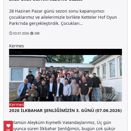
28 Haziran Pazar günü sezon sonu kapanışımızı
çocuklarımız ve ailelerimizle birlikte Ketteler Hof Oyun
Parkı’nda gerçekleştirdik. Çocukları…
03.07.2026
288
Kermes
07
Haz
Kermes
2026 İLKBAHAR ŞENLİĞİMİZİN 3. GÜNÜ (07.06.2026)
Selamün Aleyküm Kıymetli Vatandaşlarımız, Üç gün
boyunca süren İlkbahar Şenliğimizi, bugün çok şükür