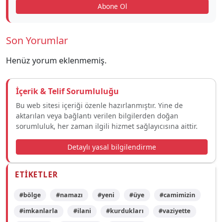
Abone Ol
Son Yorumlar
Henüz yorum eklenmemiş.
İçerik & Telif Sorumluluğu
Bu web sitesi içeriği özenle hazırlanmıştır. Yine de
aktarılan veya bağlantı verilen bilgilerden doğan
sorumluluk, her zaman ilgili hizmet sağlayıcısına aittir.
Detaylı yasal bilgilendirme
ETIKETLER
#bölge
#namazı
#yeni
#üye
#camimizin
#imkanlarla
#ilani
#kurdukları
#vaziyette