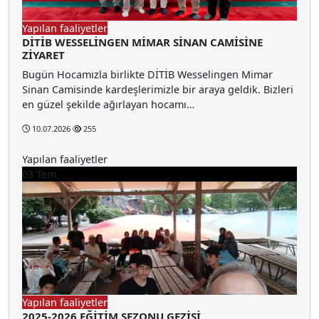
Yapılan faaliyetler
DİTİB WESSELİNGEN MİMAR SİNAN CAMİSİNE
ZİYARET
Bugün Hocamızla birlikte DİTİB Wesselingen Mimar
Sinan Camisinde kardeşlerimizle bir araya geldik. Bizleri
en güzel şekilde ağırlayan hocamı…
10.07.2026
255
Yapılan faaliyetler
03
Tem
Yapılan faaliyetler
2025-2026 EĞİTİM SEZONU GEZİSİ