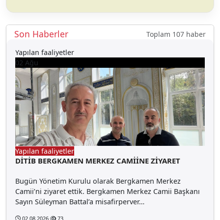
Son Haberler
Toplam 107 haber
Yapılan faaliyetler
02
Ağu
Yapılan faaliyetler
DİTİB BERGKAMEN MERKEZ CAMİİNE ZİYARET
Bugün Yönetim Kurulu olarak Bergkamen Merkez
Camii’ni ziyaret ettik. Bergkamen Merkez Camii Başkanı
Sayın Süleyman Battal’a misafirperver…
02.08.2026
73