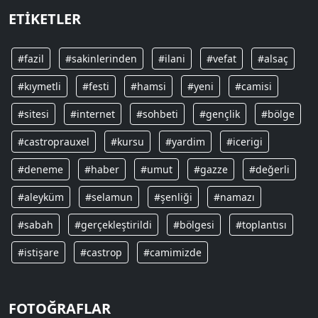
ETIKETLER
#fazil
#sakinlerinden
#ilani
#vefat
#alsaç
#kıymetli
#festi
#hamsi
#yeni
#camisi
#sitesi
#internet
#sohbeti
#gençlik
#bölge
#castroprauxel
#kursu
#yardim
#icerigi
#deneme
#haber
#umut
#gazze
#değerli
#aleyküm
#selamun
#şenliği
#namazı
#sabah
#gerçekleştirildi
#bölgesi
#toplantısı
#istişare
#castrop
#camimizde
FOTOĞRAFLAR