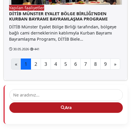
Yapılan faaliyetler
DİTİB MÜNSTER EYALET BÖLGE BİRLİĞI’NDEN
KURBAN BAYRAMI BAYRAMLAŞMA PROGRAMI
DİTİB Münster Eyalet Bölge Birliği tarafından, bölgeye
bağlı cami derneklerinin katılımıyla Kurban Bayramı
Bayramlaşma Programı, DİTİB Biele…
30.05.2026
441
«
1
2
3
4
5
6
7
8
9
»
Ara