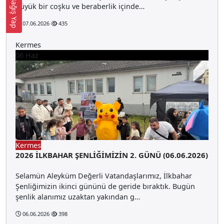
Bağış Yap
büyük bir coşku ve beraberlik içinde…
07.06.2026
435
Kermes
06
Haz
Kermes
2026 İLKBAHAR ŞENLİĞİMİZİN 2. GÜNÜ (06.06.2026)
Selamün Aleyküm Değerli Vatandaşlarımız, İlkbahar
Şenliğimizin ikinci gününü de geride bıraktık. Bugün
şenlik alanımız uzaktan yakından g…
06.06.2026
398