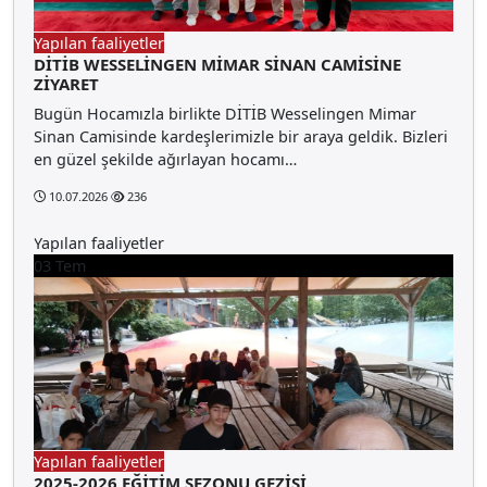
Yapılan faaliyetler
DİTİB WESSELİNGEN MİMAR SİNAN CAMİSİNE
ZİYARET
Bugün Hocamızla birlikte DİTİB Wesselingen Mimar
Sinan Camisinde kardeşlerimizle bir araya geldik. Bizleri
en güzel şekilde ağırlayan hocamı…
10.07.2026
236
Yapılan faaliyetler
03
Tem
Yapılan faaliyetler
2025-2026 EĞİTİM SEZONU GEZİSİ