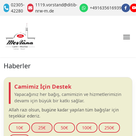
02305-
1119.vorstand@ditib-
+491635616939
42280
nrw-m.de
Haberler
Camimiz İçin Destek
Yapacağınız her bağış, camimizin ve hizmetlerimizin
devamı için büyük bir katkı sağlar.
Allah razı olsun, bugüne kadar yapılan tüm bağışlar için
teşekkür ederiz.
10€
25€
50€
100€
250€