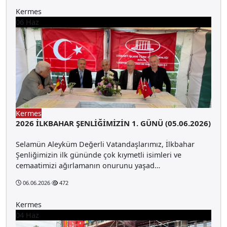
Kermes
06
Haz
Kermes
2026 İLKBAHAR ŞENLİĞİMİZİN 1. GÜNÜ (05.06.2026)
Selamün Aleyküm Değerli Vatandaşlarımız, İlkbahar
Şenliğimizin ilk gününde çok kıymetli isimleri ve
cemaatimizi ağırlamanın onurunu yaşad…
06.06.2026
472
Kermes
04
Haz