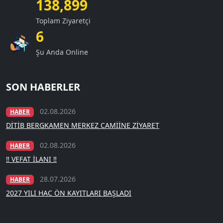
138,899
Toplam Ziyaretçi
6
Şu Anda Online
SON HABERLER
02.08.2026
HABER
DİTİB BERGKAMEN MERKEZ CAMİİNE ZİYARET
02.08.2026
HABER
‼️ VEFAT İLANI ‼️
28.07.2026
HABER
2027 YILI HAC ÖN KAYITLARI BAŞLADI