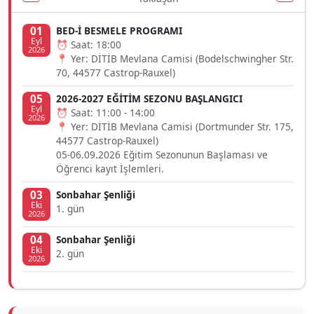
01
BED-İ BESMELE PROGRAMI
Eyl
⏰ Saat: 18:00
2026
📍 Yer: DİTİB Mevlana Camisi (Bodelschwingher Str.
70, 44577 Castrop-Rauxel)
05
2026-2027 EĞİTİM SEZONU BAŞLANGICI
Eyl
⏰ Saat: 11:00 - 14:00
2026
📍 Yer: DİTİB Mevlana Camisi (Dortmunder Str. 175,
44577 Castrop-Rauxel)
05-06.09.2026 Eğitim Sezonunun Başlaması ve
Öğrenci kayıt İşlemleri.
03
Sonbahar Şenliği
Eki
1. gün
2026
04
Sonbahar Şenliği
Eki
2. gün
2026