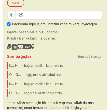
500€
€
Bağışımla ilgili işlem ücretini kendim karşılayacağım.
PayPal hesabınızla hızlı ödeme:
Kredi / Banka kartı ile ödeme:
Son bağışlar
Tüm bağışları gör
K... H... –
bağışınızı Allah kabul etsin.
Ö... G... –
bağışınızı Allah kabul etsin.
K... H... –
bağışınızı Allah kabul etsin.
O... T... –
bağışınızı Allah kabul etsin.
M... B... –
bağışınızı Allah kabul etsin.
"Kim, Allah rızası için bir mescit yaparsa, Allah da ona
(cennette) onun benzerini (onun gibi bir köşk) yapar"