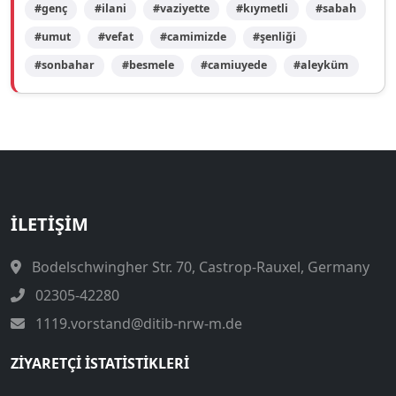
#genç
#ilani
#vaziyette
#kıymetli
#sabah
#umut
#vefat
#camimizde
#şenliği
#sonbahar
#besmele
#camiuyede
#aleyküm
İLETIŞIM
Bodelschwingher Str. 70, Castrop-Rauxel, Germany
02305-42280
1119.vorstand@ditib-nrw-m.de
ZIYARETÇI İSTATISTIKLERI