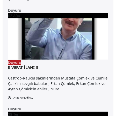
Duyuru
02
Ağu
Duyuru
‼️ VEFAT İLANI ‼️
Castrop-Rauxel sakinlerinden Mustafa Çömlek ve Cemile
Çalık’ın sevgili babaları, Ertan Çömlek, Erkan Çömlek ve
Ayten Çömlek’in abileri, Nure…
02.08.2026
67
Duyuru
28
Tem