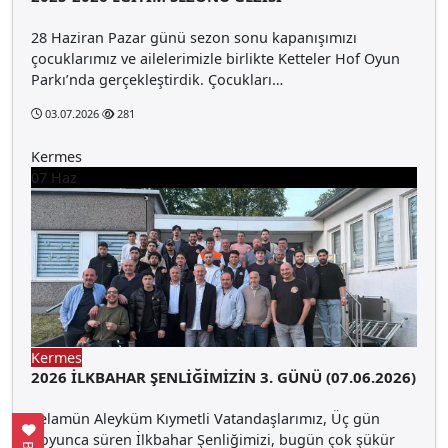
28 Haziran Pazar günü sezon sonu kapanışımızı
çocuklarımız ve ailelerimizle birlikte Ketteler Hof Oyun
Parkı’nda gerçekleştirdik. Çocukları…
03.07.2026
281
Kermes
07
Haz
Kermes
2026 İLKBAHAR ŞENLİĞİMİZİN 3. GÜNÜ (07.06.2026)
Selamün Aleyküm Kıymetli Vatandaşlarımız, Üç gün
boyunca süren İlkbahar Şenliğimizi, bugün çok şükür