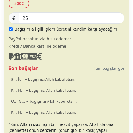
500€
€
Bağışımla ilgili işlem ücretini kendim karşılayacağım.
PayPal hesabınızla hızlı ödeme:
Kredi / Banka kartı ile ödeme:
Son bağışlar
Tüm bağışları gör
a... k... –
bağışınızı Allah kabul etsin.
K... H... –
bağışınızı Allah kabul etsin.
Ö... G... –
bağışınızı Allah kabul etsin.
K... H... –
bağışınızı Allah kabul etsin.
O... T... –
bağışınızı Allah kabul etsin.
"Kim, Allah rızası için bir mescit yaparsa, Allah da ona
(cennette) onun benzerini (onun gibi bir köşk) yapar"