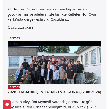
28 Haziran Pazar günü sezon sonu kapanışımızı
çocuklarımız ve ailelerimizle birlikte Ketteler Hof Oyun
Parkı’nda gerçekleştirdik. Çocukları…
03.07.2026
284
Kermes
07
Haz
Kermes
2026 İLKBAHAR ŞENLİĞİMİZİN 3. GÜNÜ (07.06.2026)
Selamün Aleyküm Kıymetli Vatandaşlarımız, Üç gün
boyunca süren İlkbahar Şenliğimizi, bugün çok şükür