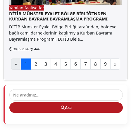
Yapılan faaliyetler
DİTİB MÜNSTER EYALET BÖLGE BİRLİĞI’NDEN
KURBAN BAYRAMI BAYRAMLAŞMA PROGRAMI
DİTİB Münster Eyalet Bölge Birliği tarafından, bölgeye
bağlı cami derneklerinin katılımıyla Kurban Bayramı
Bayramlaşma Programı, DİTİB Biele…
30.05.2026
444
«
1
2
3
4
5
6
7
8
9
»
Ara