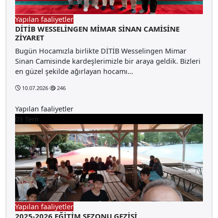
Yapılan faaliyetler
DİTİB WESSELİNGEN MİMAR SİNAN CAMİSİNE
ZİYARET
Bugün Hocamızla birlikte DİTİB Wesselingen Mimar
Sinan Camisinde kardeşlerimizle bir araya geldik. Bizleri
en güzel şekilde ağırlayan hocamı…
10.07.2026
246
Yapılan faaliyetler
03
Tem
Yapılan faaliyetler
2025-2026 EĞİTİM SEZONU GEZİSİ