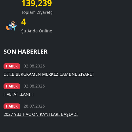
139,239
Toplam Ziyaretçi
4
Şu Anda Online
SON HABERLER
02.08.2026
HABER
DİTİB BERGKAMEN MERKEZ CAMİİNE ZİYARET
02.08.2026
HABER
‼️ VEFAT İLANI ‼️
28.07.2026
HABER
2027 YILI HAC ÖN KAYITLARI BAŞLADI