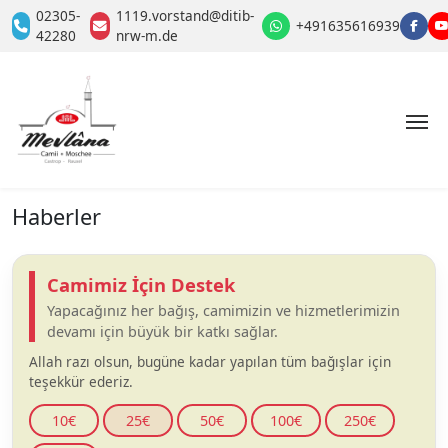
02305-
1119.vorstand@ditib-
+491635616939
42280
nrw-m.de
Haberler
Camimiz İçin Destek
Yapacağınız her bağış, camimizin ve hizmetlerimizin
devamı için büyük bir katkı sağlar.
Allah razı olsun, bugüne kadar yapılan tüm bağışlar için
teşekkür ederiz.
10€
25€
50€
100€
250€