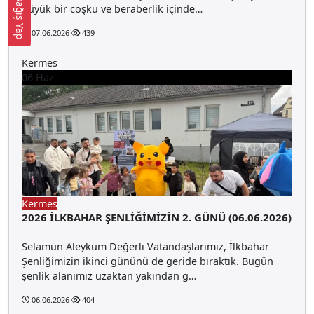
Bağış Yap
büyük bir coşku ve beraberlik içinde…
07.06.2026
439
Kermes
06
Haz
Kermes
2026 İLKBAHAR ŞENLİĞİMİZİN 2. GÜNÜ (06.06.2026)
Selamün Aleyküm Değerli Vatandaşlarımız, İlkbahar
Şenliğimizin ikinci gününü de geride bıraktık. Bugün
şenlik alanımız uzaktan yakından g…
06.06.2026
404