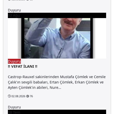
Duyuru
02
Ağu
Duyuru
‼️ VEFAT İLANI ‼️
Castrop-Rauxel sakinlerinden Mustafa Çömlek ve Cemile
Çalık’ın sevgili babaları, Ertan Çömlek, Erkan Çömlek ve
Ayten Çömlek’in abileri, Nure…
02.08.2026
76
Duyuru
28
Tem