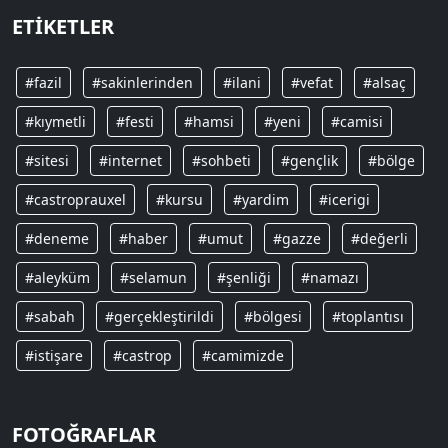
ETIKETLER
#fazil
#sakinlerinden
#ilani
#vefat
#alsaç
#kıymetli
#festi
#hamsi
#yeni
#camisi
#sitesi
#internet
#sohbeti
#gençlik
#bölge
#castroprauxel
#kursu
#yardim
#icerigi
#deneme
#haber
#umut
#gazze
#değerli
#aleyküm
#selamun
#şenliği
#namazı
#sabah
#gerçekleştirildi
#bölgesi
#toplantısı
#istişare
#castrop
#camimizde
FOTOĞRAFLAR