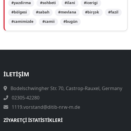
#yazdirma
#sohbeti
#ilani
#icerigi
#bölgesi
#sabah
#mevlana
#birçok
#fazil
#camimizde
#camii
#bugün
İLETIŞIM
Bodelschwingher Str. 70, Castrop-Rauxel, Germany
02305-42280
1119.vorstand@ditib-nrw-m.de
ZIYARETÇI İSTATISTIKLERI