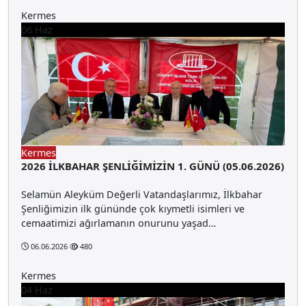
Kermes
06
Haz
Kermes
2026 İLKBAHAR ŞENLİĞİMİZİN 1. GÜNÜ (05.06.2026)
Selamün Aleyküm Değerli Vatandaşlarımız, İlkbahar
Şenliğimizin ilk gününde çok kıymetli isimleri ve
cemaatimizi ağırlamanın onurunu yaşad…
06.06.2026
480
Kermes
04
Haz