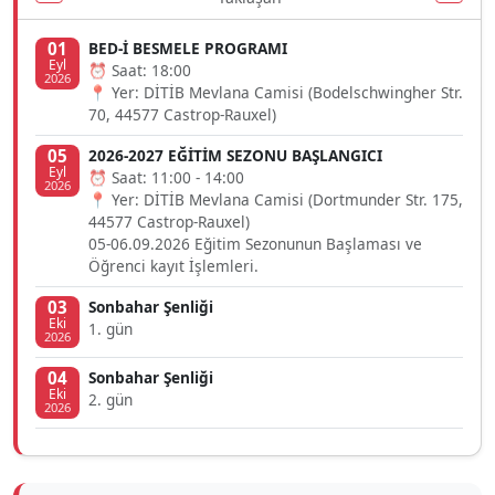
01
BED-İ BESMELE PROGRAMI
Eyl
⏰ Saat: 18:00
2026
📍 Yer: DİTİB Mevlana Camisi (Bodelschwingher Str.
70, 44577 Castrop-Rauxel)
05
2026-2027 EĞİTİM SEZONU BAŞLANGICI
Eyl
⏰ Saat: 11:00 - 14:00
2026
📍 Yer: DİTİB Mevlana Camisi (Dortmunder Str. 175,
44577 Castrop-Rauxel)
05-06.09.2026 Eğitim Sezonunun Başlaması ve
Öğrenci kayıt İşlemleri.
03
Sonbahar Şenliği
Eki
1. gün
2026
04
Sonbahar Şenliği
Eki
2. gün
2026